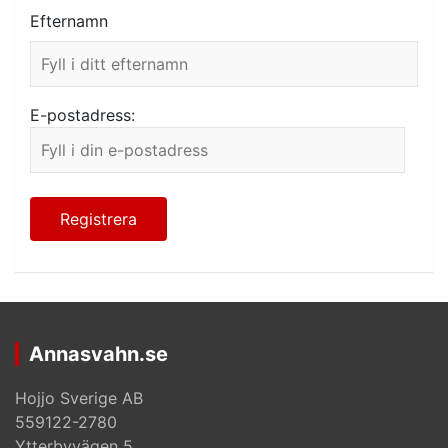
Efternamn
E-postadress:
Annasvahn.se
Hojjo Sverige AB
559122-2780
Ytterbyvägen 5