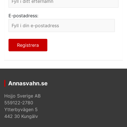
E-postadress:
Annasvahn.se
Hojjo Sverige AB
559122-2780
Ytterbyvägen 5
442 30 Kungälv