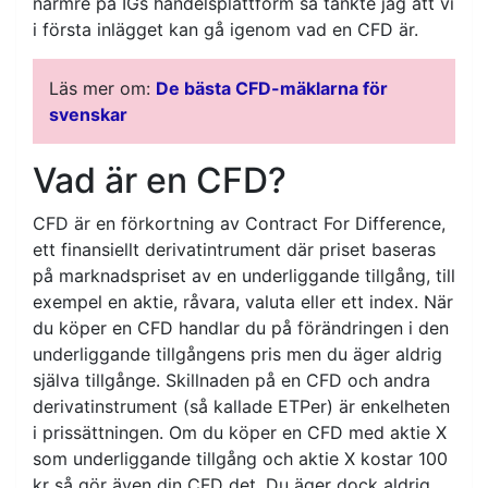
närmre på IGs handelsplattform så tänkte jag att vi
i första inlägget kan gå igenom vad en CFD är.
Läs mer om:
De bästa CFD-mäklarna för
svenskar
Vad är en CFD?
CFD är en förkortning av Contract For Difference,
ett finansiellt derivatintrument där priset baseras
på marknadspriset av en underliggande tillgång, till
exempel en aktie, råvara, valuta eller ett index. När
du köper en CFD handlar du på förändringen i den
underliggande tillgångens pris men du äger aldrig
själva tillgånge. Skillnaden på en CFD och andra
derivatinstrument (så kallade ETPer) är enkelheten
i prissättningen. Om du köper en CFD med aktie X
som underliggande tillgång och aktie X kostar 100
kr så gör även din CFD det. Du äger dock aldrig