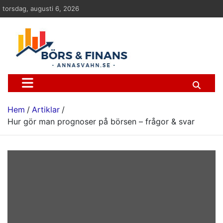
Hoppa
torsdag, augusti 6, 2026
till
innehåll
Börs & finans
Information om ekonomi, börs och finans
Hem
Artiklar
Hur gör man prognoser på börsen – frågor & svar