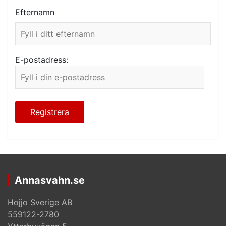
Efternamn
E-postadress:
Annasvahn.se
Hojjo Sverige AB
559122-2780