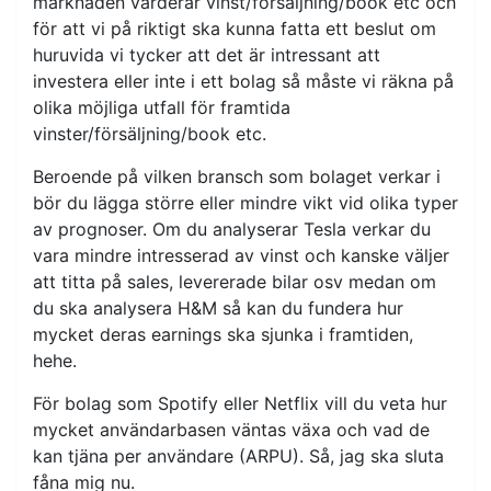
marknaden värderar vinst/försäljning/book etc och
för att vi på riktigt ska kunna fatta ett beslut om
huruvida vi tycker att det är intressant att
investera eller inte i ett bolag så måste vi räkna på
olika möjliga utfall för framtida
vinster/försäljning/book etc.
Beroende på vilken bransch som bolaget verkar i
bör du lägga större eller mindre vikt vid olika typer
av prognoser. Om du analyserar Tesla verkar du
vara mindre intresserad av vinst och kanske väljer
att titta på sales, levererade bilar osv medan om
du ska analysera H&M så kan du fundera hur
mycket deras earnings ska sjunka i framtiden,
hehe.
För bolag som Spotify eller Netflix vill du veta hur
mycket användarbasen väntas växa och vad de
kan tjäna per användare (ARPU). Så, jag ska sluta
fåna mig nu.