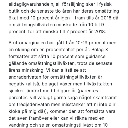
alldagligvaruhandeln, all försäljning sker i fysisk
butik och de senaste tio åren har deras omsättning
ökat med 10 procent årligen – fram tills år 2016 då
omsättningstillväxten minskade från 10 till 9
procent, för att minska till 7 procent år 2018.
Bruttomarginalen har gått från 10-19 procent med
en ökning om en procentenhet per år. Bolag X
fortsätter att sätta 10 procent som guidance
gällande omsättningstillväxten, trots de senaste
årens minskning. Vi kan alltså se att
andraderivatan för omsättningstillväxten är
negativ (alltså, bolaget växer men tillväxttakten
sjunker jämfört med tidigare år (parentes i
parentes: vill väldigt gärna säga något skämtsamt
om tredjederivatan men misstänker att ni inte blir
kloka på mig då)), kommer den att fortsätta vara
det även framöver eller kan vi räkna med en
vändning och se en omsättningstillväxt om 10