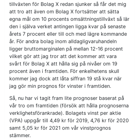
tillväxten för Bolag X redan sjunker så får det mig
att tro att även om Bolag X fortsätter att sätta
egna mål om 10 procents omsättningstillväxt så lär
den i själva verket antingen ligga kvar på senaste
årets 7 procent eller till och med lägre kommande
år. För andra bolag inom alldagligvaruhandeln
ligger bruttomarginalen på mellan 12-16 procent
vilket gör att jag tror att det kommer att vara
svårt för Bolag X att hålla sig på nivåer om 19
procent även i framtiden. För enkelhetens skull
kommer jag dock att låta siffran 19 stå kvar när
jag gör min prognos för vinster i framtiden.
Så, nu har vi tagit fram lite prognoser baserat på
vår tro om framtiden (försök att hålla prognoserna
verklighetsförankrade). Bolagets vinst per aktie
(VPA) uppgår till 4,49 kr för 2019, 4,76 kr för 2020
samt 5,05 kr för 2021 om vår vinstprognos
stämmer.