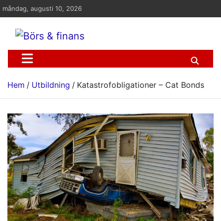
Hoppa
måndag, augusti 10, 2026
till
innehåll
Börs & finans
Information om ekonomi, börs och finans
Hem
Utbildning
Katastrofobligationer – Cat Bonds