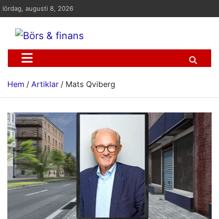
Hoppa
lördag, augusti 8, 2026
till
innehåll
Börs & finans
Information om ekonomi, börs och finans
Hem
Artiklar
Mats Qviberg