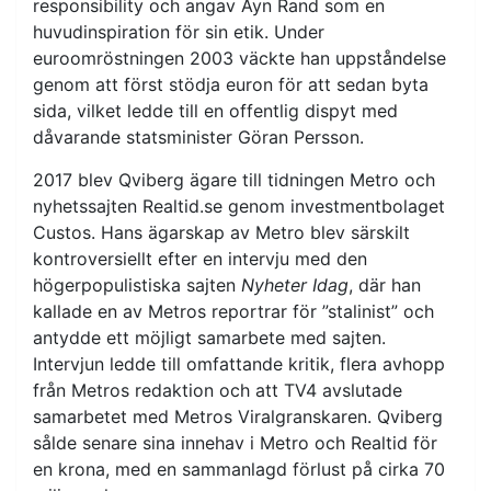
responsibility och angav Ayn Rand som en
huvudinspiration för sin etik. Under
euroomröstningen 2003 väckte han uppståndelse
genom att först stödja euron för att sedan byta
sida, vilket ledde till en offentlig dispyt med
dåvarande statsminister Göran Persson.
2017 blev Qviberg ägare till tidningen Metro och
nyhetssajten Realtid.se genom investmentbolaget
Custos. Hans ägarskap av Metro blev särskilt
kontroversiellt efter en intervju med den
högerpopulistiska sajten
Nyheter Idag
, där han
kallade en av Metros reportrar för ”stalinist” och
antydde ett möjligt samarbete med sajten.
Intervjun ledde till omfattande kritik, flera avhopp
från Metros redaktion och att TV4 avslutade
samarbetet med Metros Viralgranskaren. Qviberg
sålde senare sina innehav i Metro och Realtid för
en krona, med en sammanlagd förlust på cirka 70