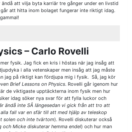
 ändå att vilja byta karriär tre gånger under en livstid
går att hitta inom bolaget fungerar inte riktigt idag.
r gammal!
sics – Carlo Rovelli
mer fysik. Jag fick en kris i höstas när jag insåg att
djupdyka i alla vetenskaper men insåg att jag måste
n jag på riktigt kan fördjupa mig i fysik. Så, jag kör
even Brief Lessons on Physics
. Rovelli går igenom hur
 är de viktigaste upptäckterna inom fysik men hur
iker idag söker nya svar för att fylla luckor och
är ändå inte SÅ längesedan vi gick från att tro att
 alla fall var en sfär till att med hjälp av teleskop
unt solen och inte tvärtom
). Rovelli diskuterar också
g och Micke diskuterar hemma endel
) och hur man