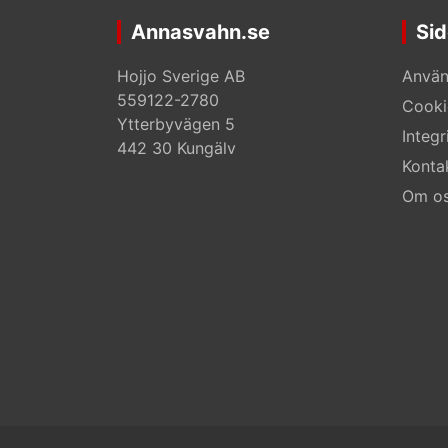
Annasvahn.se
Sid
Hojjo Sverige AB
Använ
559122-2780
Cooki
Ytterbyvägen 5
Integr
442 30 Kungälv
Konta
Om o