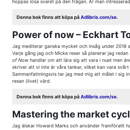
hoppas lösa svaret på den frågan. Är man intresserad 
Denna bok finns att köpa på
Adlibris.com/se
.
Power of now – Eckhart To
Jag mediterar ganska mycket och insåg under 2018 att 
Varje gång jag och Micke reser så planerar jag redan nä
of Now
handlar om att lära sig att vara i nuet men än
skriver att vi inte är våra tankar, vilket kan vara sv
Sammanfattningsvis tar jag med mig att målet i sig int
resan (livet) värd.
Denna bok finns att köpa på
Adlibris.com/se
.
Mastering the market cyc
Jag älskar Howard Marks och använder framförallt h