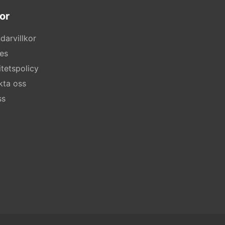
or
darvillkor
es
itetspolicy
kta oss
ss