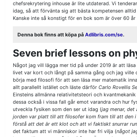
chefsrekrytering inhouse är lite utdaterad. Vi tenderar
idag, så att förvänta sig att bästa kompetensen alltid 
Kanske inte så konstigt för en bok som är över 60 å
Denna bok finns att köpa på
Adlibris.com/se
.
Seven brief lessons on phy
Något jag vill lägga mer tid på under 2019 är att läsa 
livet var kort och långt på samma gång och jag ville 
börja med filosofi för att sen läsa mer matematik inna
allt parallellt istället och läste därför
Carlo Rovellis S
Einsteins allmänna relativitetsteori och kvantmekanik
dessa också i vissa fall går emot varandra och hur fys
utveckla fysiken som den ser ut idag (
jag menar, det 
jorden var platt till att filosofer kom fram till att den i
förstå att det är ett klot och att vi faktiskt snurrar r
det faktum att vi människor inte har fri vilja (
något ja