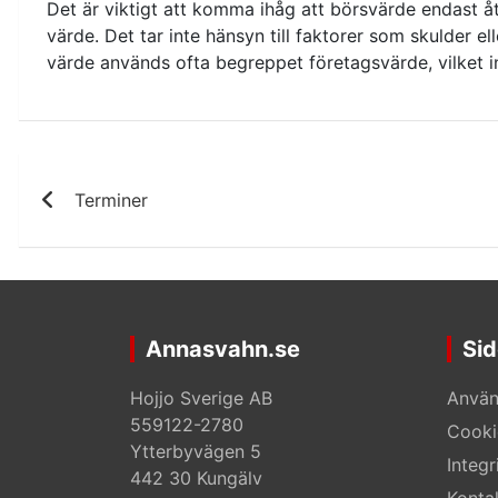
Det är viktigt att komma ihåg att börsvärde endast 
värde. Det tar inte hänsyn till faktorer som skulder el
värde används ofta begreppet företagsvärde, vilket in
Inläggsnavigering
Terminer
Annasvahn.se
Sid
Hojjo Sverige AB
Använ
559122-2780
Cooki
Ytterbyvägen 5
Integr
442 30 Kungälv