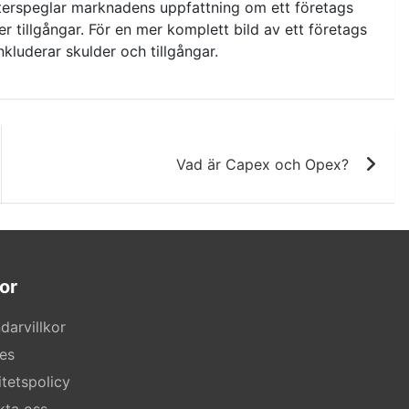
återspeglar marknadens uppfattning om ett företags
ler tillgångar. För en mer komplett bild av ett företags
kluderar skulder och tillgångar.
Vad är Capex och Opex?
or
darvillkor
es
itetspolicy