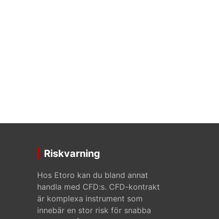
Riskvarning
Hos Etoro kan du bland annat
handla med CFD:s. CFD-kontrakt
är komplexa instrument som
innebär en stor risk för snabba