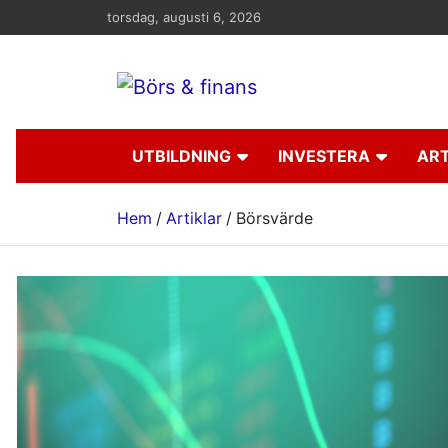
Hoppa
torsdag, augusti 6, 2026
till
innehåll
Börs & finans
Information om ekonomi, börs och finans
UTBILDNING
INVESTERA
ART
Hem
Artiklar
Börsvärde